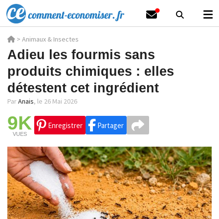
>
Animaux & Insectes
Adieu les fourmis sans
produits chimiques : elles
détestent cet ingrédient
Par
Anais
,
le 26 Mai 2026
9K
Enregistrer
Partager
VUES