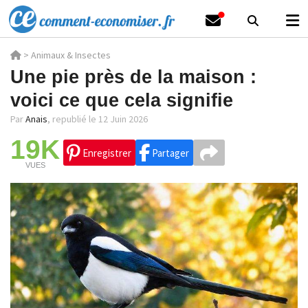
>
Animaux & Insectes
Une pie près de la maison :
voici ce que cela signifie
Par
Anais
,
republié le 12 Juin 2026
19K
Enregistrer
Partager
VUES