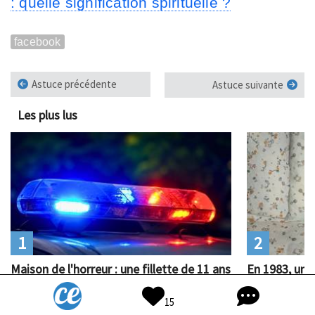
: quelle signification spirituelle ?
facebook
Astuce précédente
Astuce suivante
Les plus lus
1
2
Maison de l'horreur : une fillette de 11 ans
En 1983, un 
retrouvée en train d'accoucher, les
bouleversé l
explications de ses parents choquent
jamais à quoi
15
40 ans