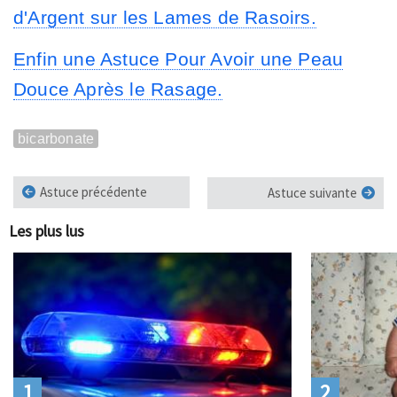
d'Argent sur les Lames de Rasoirs.
Enfin une Astuce Pour Avoir une Peau
Douce Après le Rasage.
bicarbonate
Astuce précédente
Astuce suivante
Les plus lus
1
2