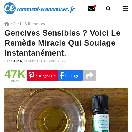
>
Santé & Remèdes
Gencives Sensibles ? Voici Le
Remède Miracle Qui Soulage
Instantanément.
Par
Celine
,
republié le 14 Avril 2022
47K
Enregistrer
Partager
VUES