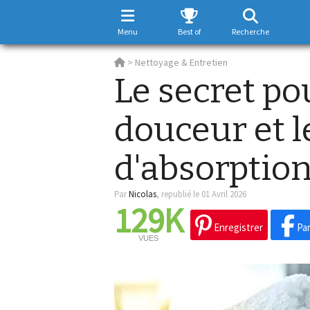
Menu
Best of
Recherche
>
Nettoyage & Entretien
Le secret po
douceur et l
d'absorption
Par
Nicolas
,
republié le 01 Avril 2026
129K
Enregistrer
Par
VUES