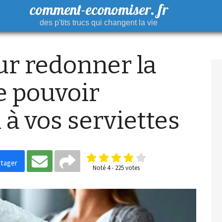
comment-economiser. fr
des p'tits trucs qui changent la vie
ur redonner la
e pouvoir
 à vos serviettes
tager
Noté
4
-
225
votes