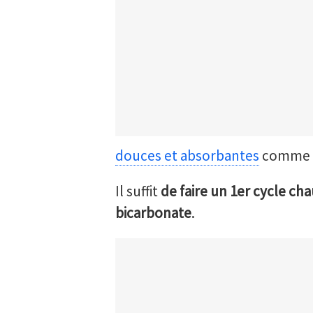
douces et absorbantes
comme si
Il suffit
de faire un 1er cycle ch
bicarbonate
.