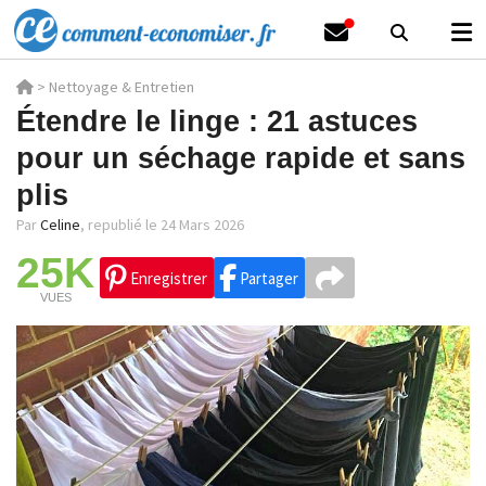
>
Nettoyage & Entretien
Étendre le linge : 21 astuces
pour un séchage rapide et sans
plis
Par
Celine
,
republié le 24 Mars 2026
25K
Enregistrer
Partager
VUES