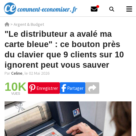
>
Argent & Budget
"Le distributeur a avalé ma
carte bleue" : ce bouton près
du clavier que 9 clients sur 10
ignorent peut vous sauver
Par
Celine
,
le 02 Mai 2026
10K
Enregistrer
Partager
VUES