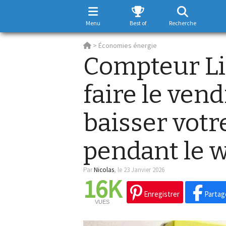
Menu
Best of
Recherche
>
Économies énergie
Compteur Lin
faire le ven
baisser votr
pendant le 
Par
Nicolas
,
le 23 Janvier 2026
16K
Enregistrer
Partag
VUES