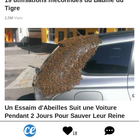
19 utilisations méconnues du Baume du
Tigre
2,5M
Vues
Un Essaim d'Abeilles Suit une Voiture
Pendant 2 Jours Pour Sauver Leur Reine
Coincée Dans le Coffre.
18
763K
Vues