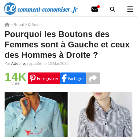
>
Beauté & Soins
Pourquoi les Boutons des
Femmes sont à Gauche et ceux
des Hommes à Droite ?
Par
Adeline
,
republié le 19 Mai 2026
14K
Enregistrer
Partager
VUES