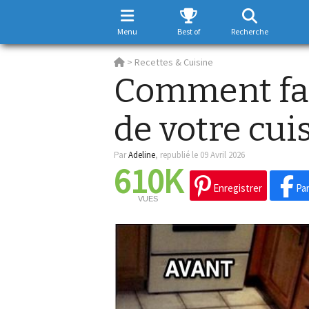
Menu
Best of
Recherche
>
Recettes & Cuisine
Comment fair
de votre cui
Par
Adeline
,
republié le 09 Avril 2026
610K
Enregistrer
Par
VUES