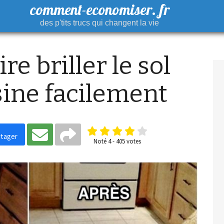
comment-economiser. fr
des p'tits trucs qui changent la vie
e briller le sol
sine facilement
tager
Noté
4
-
405
votes